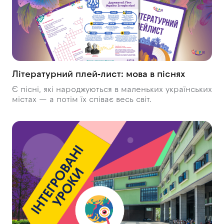
Літературний плей‑лист: мова в піснях
Є пісні, які народжуються в маленьких українських
містах — а потім їх співає весь світ.