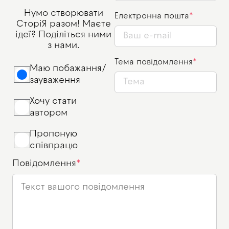
Нумо створювати
Електронна пошта
СторіЯ разом! Маєте
ідеї? Поділіться ними
з нами.
Тема повідомлення
Маю побажання/
зауваження
Хочу стати
автором
Пропоную
співпрацю
Повідомлення