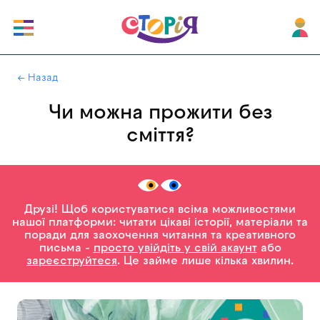
|
← Назад
Чи можна прожити без
сміття?
Друзі! Щоб користуватися всіма можливостями
нашої платформи: читати цікаві історії, матеріали та
поради для заохочення читання та креативного
письма -
просто увійдіть у свій акаунт
або
зареєструйтеся
. Це займе лише кілька хвилин.