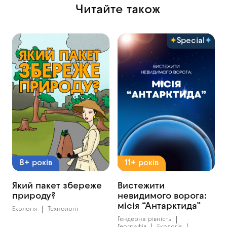
Читайте також
Special
8+ років
11+ років
Який пакет збереже
Вистежити
природу?
невидимого ворога:
місія “Антарктида”
Екологія
Технології
Гендерна рівність
Географія
Екологія