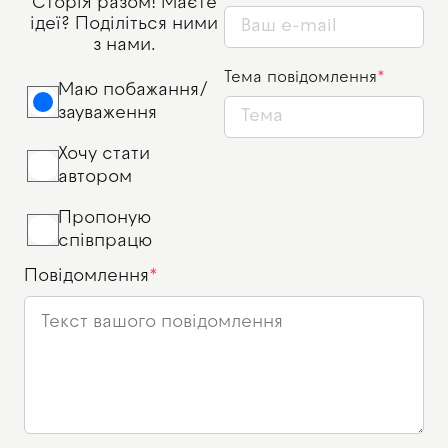
СторіЯ разом! Маєте
ідеї? Поділіться ними
з нами.
Тема повідомлення
Маю побажання/
зауваження
Хочу стати
автором
Пропоную
співпрацю
Повідомлення