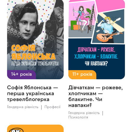
14+ років
11+ років
Софія Яблонська —
Дівчаткам — рожеве,
перша українська
хлопчикам —
тревелблогерка
блакитне. Чи
навпаки?
Гендерна рівність
Професії
Гендерна рівність
Психологія