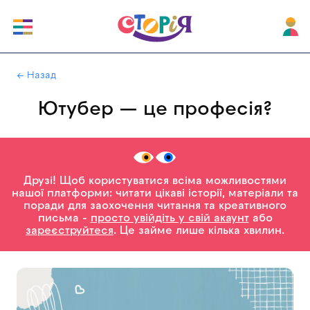
|
← Назад
Ютубер — це професія?
Друзі! Щоб користуватися всіма можливостями
нашої платформи: читати цікаві історії, матеріали та
поради для заохочення читання та креативного
письма -
просто увійдіть у свій акаунт
або
зареєструйтеся
. Це займе лише кілька хвилин.