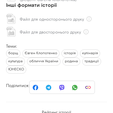
Інші формати історії
Файл для односторонього друку
Файл для двосторонього друку
Теми:
борщ
Євген Клопотенко
історія
кулінарія
культура
обличчя України
родина
традиції
ЮНЕСКО
Поділитися:
Рейтинг історії