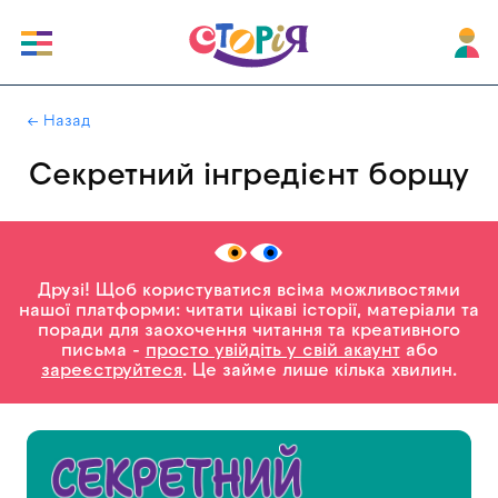
|
← Назад
Секретний інгредієнт борщу
Друзі! Щоб користуватися всіма можливостями
нашої платформи: читати цікаві історії, матеріали та
поради для заохочення читання та креативного
письма -
просто увійдіть у свій акаунт
або
зареєструйтеся
. Це займе лише кілька хвилин.