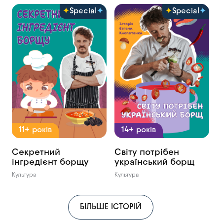
Special
Special
11+ років
14+ років
Секретний
Світу потрібен
інгредієнт борщу
український борщ
Культура
Культура
БІЛЬШЕ ІСТОРІЙ