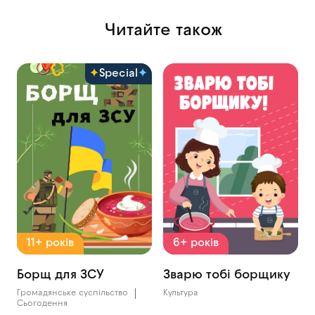
Читайте також
Special
11+ років
6+ років
Борщ для ЗСУ
Зварю тобі борщику
Громадянське суспільство
Культура
Сьогодення