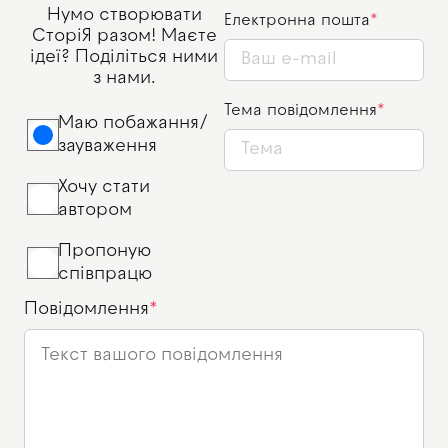
Нумо створювати
Електронна пошта
СторіЯ разом! Маєте
ідеї? Поділіться ними
з нами.
Тема повідомлення
Маю побажання/
зауваження
Хочу стати
автором
Пропоную
співпрацю
Повідомлення