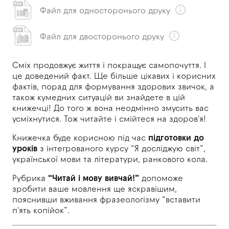
Файл для односторонього друку
Файл для двосторонього друку
Сміх продовжує життя і покращує самопочуття. І
це доведений факт. Ще більше цікавих і корисних
фактів, порад для формування здорових звичок, а
також кумедних ситуацій ви знайдете в цій
книжечці! До того ж вона неодмінно змусить вас
усміхнутися. Тож читайте і смійтеся на здоров'я!
Книжечка буде корисною під час
підготовки до
уроків
з інтегрованого курсу “Я досліджую світ”,
української мови та літератури, ранкового кола.
Рубрика
“Читай і мову вивчай!”
допоможе
зробити ваше мовлення ще яскравішим,
пояснивши вживання фразеологізму “вставити
п'ять копійок”.