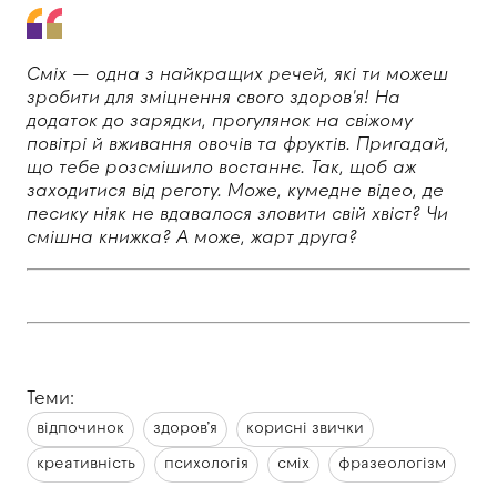
Сміх — одна з найкращих речей, які ти можеш
зробити для зміцнення свого здоров'я! На
додаток до зарядки, прогулянок на свіжому
повітрі й вживання овочів та фруктів.
Пригадай,
що тебе розсмішило востаннє. Так, щоб аж
заходитися від реготу. Може, кумедне відео, де
песику ніяк не вдавалося зловити свій хвіст? Чи
смішна книжка? А може, жарт друга?
Теми:
відпочинок
здоров’я
корисні звички
креативність
психологія
сміх
фразеологізм