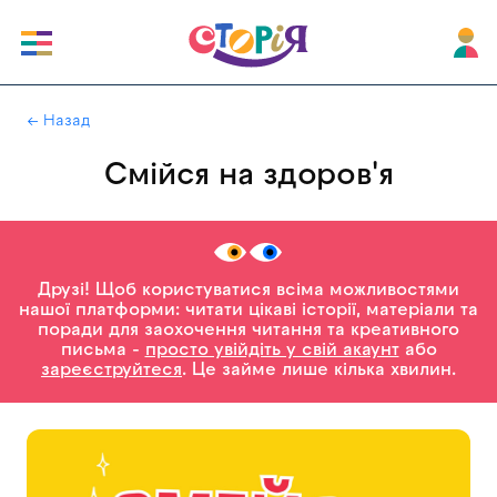
|
← Назад
Смійся на здоров'я
Друзі! Щоб користуватися всіма можливостями
нашої платформи: читати цікаві історії, матеріали та
поради для заохочення читання та креативного
письма -
просто увійдіть у свій акаунт
або
зареєструйтеся
. Це займе лише кілька хвилин.