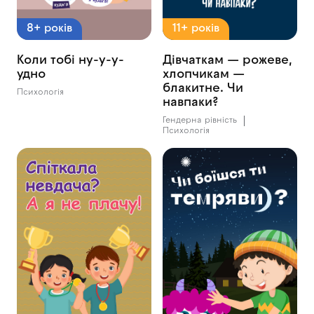
8+ років
11+ років
Коли тобі ну-у-у-
Дівчаткам — рожеве,
удно
хлопчикам —
блакитне. Чи
Психологія
навпаки?
Гендерна рівність
Психологія