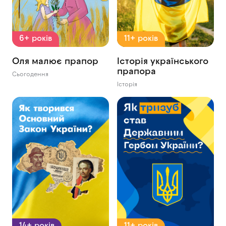
6+ років
11+ років
Оля малює прапор
Історія українського
прапора
Сьогодення
Історія