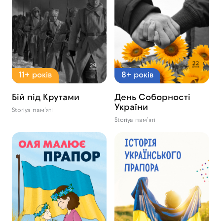
11+ років
8+ років
Бій під Крутами
День Соборності
України
Storiya пам’яті
Storiya пам’яті