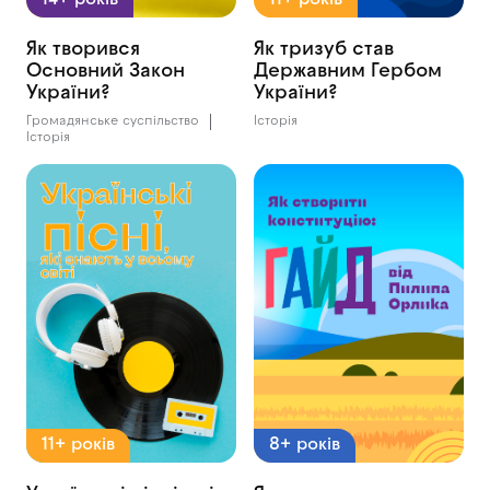
14+ років
11+ років
Як творився
Як тризуб став
Основний Закон
Державним Гербом
України?
України?
Громадянське суспільство
Історія
Історія
11+ років
8+ років