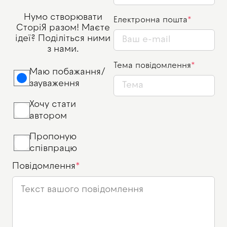
Нумо створювати
Електронна пошта
СторіЯ разом! Маєте
ідеї? Поділіться ними
з нами.
Тема повідомлення
Маю побажання/
зауваження
Хочу стати
автором
Пропоную
співпрацю
Повідомлення