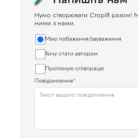
Напишіть нам
Нумо створювати СторіЯ разом! Ма
ними з нами.
Маю побажання/зауваження
Хочу стати автором
Пропоную співпрацю
Повідомлення