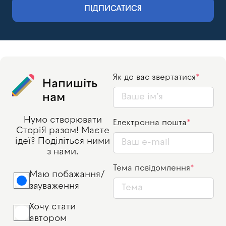
ПІДПИСАТИСЯ
Як до вас звертатися
Напишіть
нам
Нумо створювати
Електронна пошта
СторіЯ разом! Маєте
ідеї? Поділіться ними
з нами.
Тема повідомлення
Маю побажання/
зауваження
Хочу стати
автором