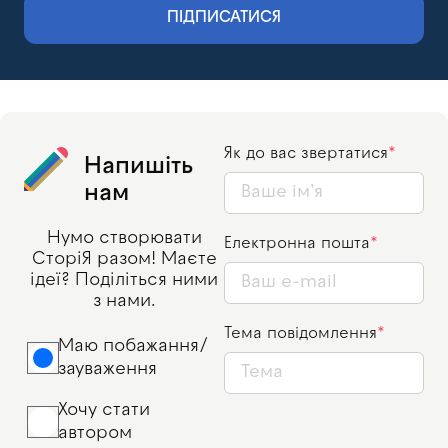
ПІДПИСАТИСЯ
Як до вас звертатися
Напишіть
нам
Нумо створювати
Електронна пошта
СторіЯ разом! Маєте
ідеї? Поділіться ними
з нами.
Тема повідомлення
Маю побажання/
зауваження
Хочу стати
автором