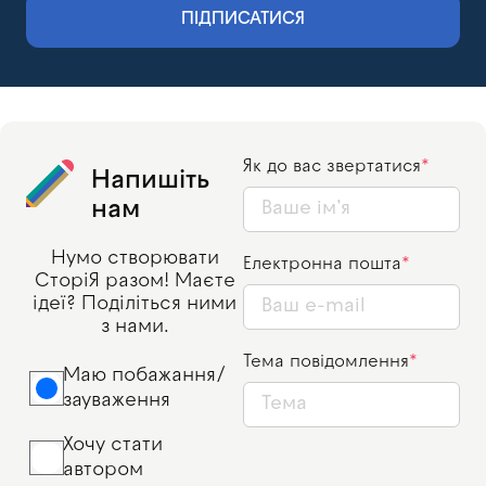
ПІДПИСАТИСЯ
Як до вас звертатися
Напишіть
нам
Нумо створювати
Електронна пошта
СторіЯ разом! Маєте
ідеї? Поділіться ними
з нами.
Тема повідомлення
Маю побажання/
зауваження
Хочу стати
автором