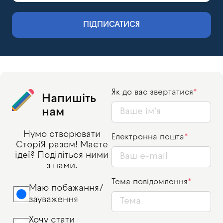
ПІДПИСАТИСЯ
Як до вас звертатися
Напишіть
нам
Нумо створювати
Електронна пошта
СторіЯ разом! Маєте
ідеї? Поділіться ними
з нами.
Тема повідомлення
Маю побажання/
зауваження
Хочу стати