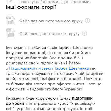
слова українськими відповідниками?
Інші формати історії
Файл для односторонього друку
Файл для двосторонього друку
Без сумнівів, якби за
часів Тараса Шевченка
існували соцмережі, він очолив
би рейтинг
популярних блогерів. Але
про
що
б він
розповідав своїм підписникам? Разом
з
Національним музеєм Тараса Шевченка
ми
трішки пофантазували на
цю
тему. У цій історії ви
знайдете маловідомі факти з
біографії Шевченка
та
більше дізнаєтеся про
офорти митця. І
все
це
у
форматі мандрівного блогу Україною!
Книжечка буде корисною під час
підготовки
до
уроків
з
інтегрованого курсу “Я досліджую
світ”, української мови та
літератури, історії