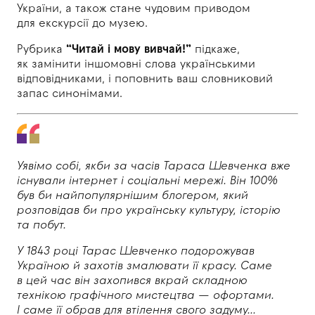
України, а
також стане чудовим приводом
для
екскурсії до
музею.
Рубрика
“Читай і мову вивчай!”
підкаже,
як
замінити іншомовні слова українськими
відповідниками, і
поповнить ваш словниковий
запас синонімами.
Уявімо собі, якби за часів Тараса Шевченка вже
існували інтернет і
соціальні мережі. Він 100%
був
би найпопулярнішим блогером, який
розповідав
би про українську культуру, історію
та
побут.
У
1843 році Тарас Шевченко подорожував
Україною й
захотів змалювати її красу. Саме
в
цей час він захопився вкрай складною
технікою графічного мистецтва — офортами.
І
саме її обрав для
втілення свого задуму...