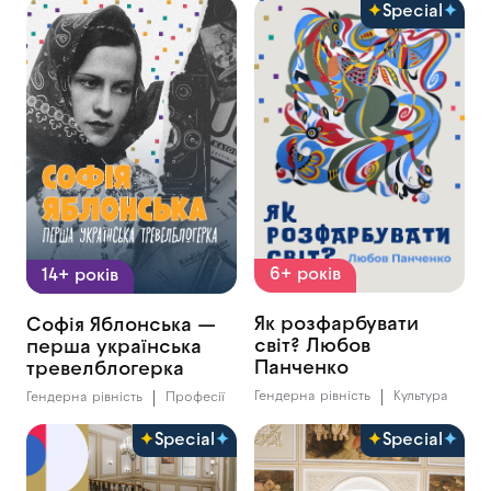
Special
6+ років
14+ років
Як розфарбувати
Софія Яблонська —
світ? Любов
перша українська
Панченко
тревелблогерка
Гендерна рівність
Культура
Гендерна рівність
Професії
Special
Special