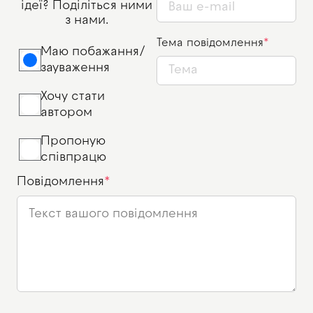
ідеї? Поділіться ними
з нами.
Тема повідомлення
Маю побажання/
зауваження
Хочу стати
автором
Пропоную
співпрацю
Повідомлення