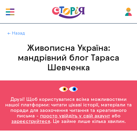
|
← Назад
Живописна Україна:
мандрівний блог Тараса
Шевченка
Друзі! Щоб користуватися всіма можливостями
нашої платформи: читати цікаві історії, матеріали та
поради для заохочення читання та креативного
письма -
просто увійдіть у свій акаунт
або
зареєструйтеся
. Це займе лише кілька хвилин.