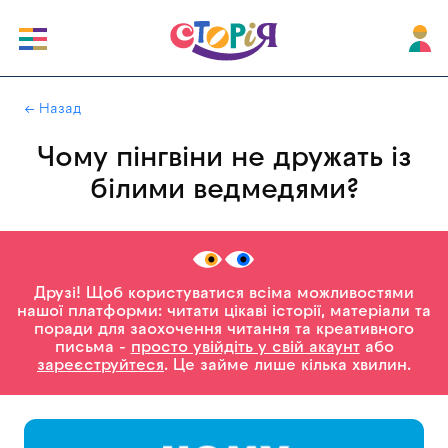
|
← Назад
Чому пінгвіни не дружать із
білими ведмедями?
Друзі! Щоб користуватися всіма можливостями
нашої платформи: читати цікаві історії, матеріали та
поради для заохочення читання та креативного
письма -
просто увійдіть у свій акаунт
або
зареєструйтеся
. Це займе лише кілька хвилин.