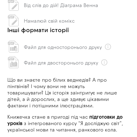
Від слів до дій! Діаграма Венна
Намалюй свій комікс
Інші формати історії
Файл для односторонього друку
Файл для двосторонього друку
Що ви знаєте про білих ведмедів? А про
пінгвінів? І чому вони не можуть
товаришувати? Ця історія заінтригує не лише
дітей, а й дорослих, а ще здивує цікавими
фактами і потішними ілюстраціями.
Книжечка стане в пригоді під час
підготовки до
уроків
з інтегрованого курсу “Я досліджую світ”,
української мови та читання, ранкового кола.