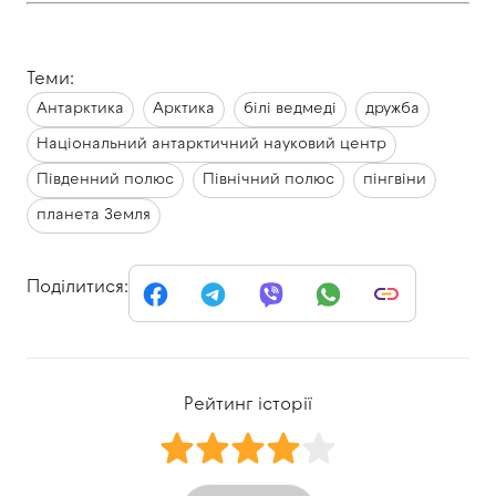
Теми:
Антарктика
Арктика
білі ведмеді
дружба
Національний антарктичний науковий центр
Південний полюс
Північний полюс
пінгвіни
планета Земля
Поділитися:
Рейтинг історії