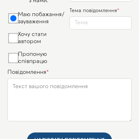
з нами.
Тема повідомлення
Маю побажання/
зауваження
Хочу стати
автором
Пропоную
співпрацю
Повідомлення