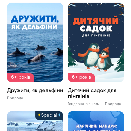
6+ років
6+ років
Дружити, як дельфіни
Дитячий садок для
пінгвінів
Природа
Гендерна рівність
Природа
Special