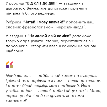
У рубриці
“Від слів до дій!”
— завдання з
діаграмою Венна, яке допоможе порівняти
пінгвіна й білого ведмедя.
Рубрика
“Читай і мову вивчай!”
поповнить ваш
словник фразеологізмом “нерозлийвода”.
А завдання
"Намалюй свій комікс"
допоможе
творчо опрацювати історію, перевтілитися в її
персонажів і створити власні комікси на основі
шаблонів.
Білий ведмідь — найбільший хижак на суходолі.
Грізний тигр порівняно з ним — невинне кошеня.
І апетит білий ведмідь має неабиякий. Його
улюблена їжа — тюлені, риба і яйця птахів. Може,
через це пінгвіни й не дружать із такими
хижаками?