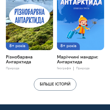
8+ років
8+ років
Різнобарвна
Маріччині мандри:
Антарктида
Антарктида
Природа
Географія
Природа
БІЛЬШЕ ІСТОРІЙ