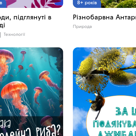
в
8+ років
ди, підглянуті в
Різнобарвна Антар
ді
Природа
Технології