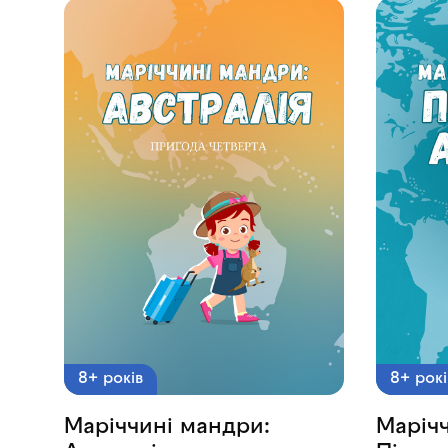
8+ років
8+ рокі
Маріччині мандри:
Маріч