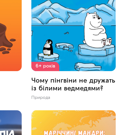
6+ років
Чому пінгвіни не дружать
із білими ведмедями?
Природа