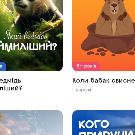
в
6+ років
едмідь
Коли бабак свисне
ліший?
Природа