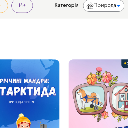
Категорія
Природа
+
14+