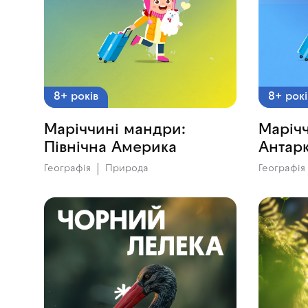
8+ років
8+ рокі
Маріччині мандри:
Маріч
Північна Америка
Антар
Географія
Природа
Географія