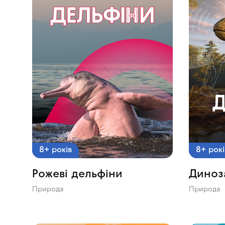
8+ років
8+ рокі
Рожеві дельфіни
Диноз
Природа
Природа