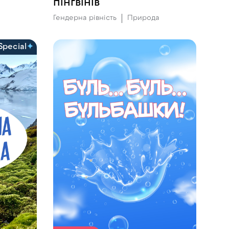
пінгвінів
Гендерна рівність
Природа
Special