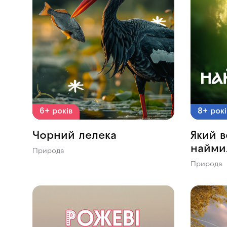
6+ років
8+ рокі
Чорний лелека
Який в
найми
Природа
Природа