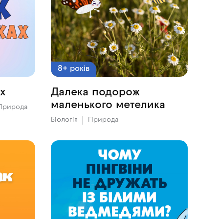
8+ років
х
Далека подорож
маленького метелика
Природа
Біологія
Природа