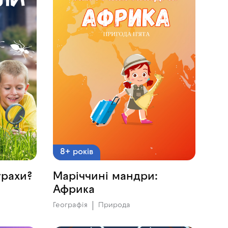
8+ років
урахи?
Маріччині мандри:
Африка
Географія
Природа