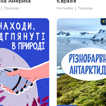
нна Америка
Євразія
Природа
Географія
Природа