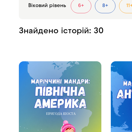
Віковий рівень
6+
8+
11
Знайдено історій:
30