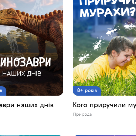
в
8+ років
аври наших днів
Кого приручили м
Природа