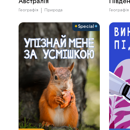
Австралія
Півде
Географія
Природа
Географія
Special