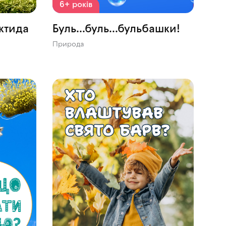
6+ років
ктида
Буль...буль...бульбашки!
Природа