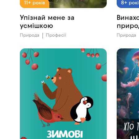
11+ років
8+ рокі
Упізнай мене за
Винахо
усмішкою
приро
Природа
Професії
Природа