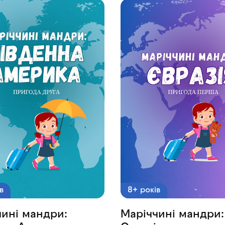
в
8+ років
чині мандри:
Маріччині мандри: