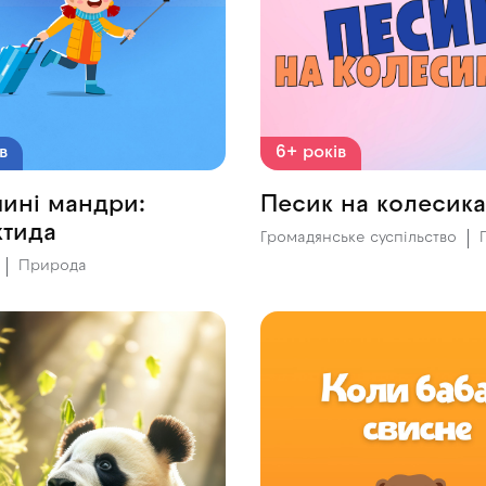
6+ років
в
Песик на колесика
чині мандри:
ктида
Громадянське суспільство
Природа