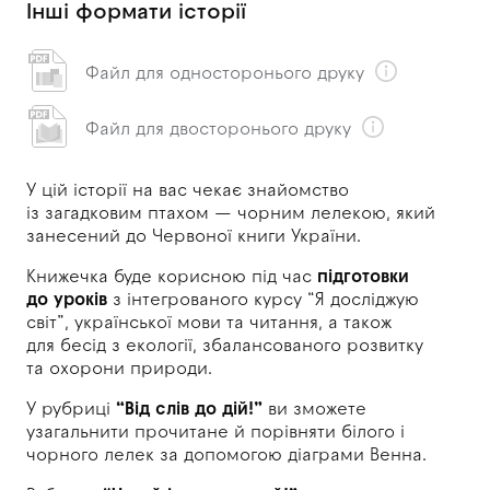
Інші формати історії
Файл для односторонього друку
Файл для двосторонього друку
У цій історії на
вас чекає знайомство
із
загадковим птахом — чорним лелекою, який
занесений до
Червоної книги України.
Книжечка буде корисною під
час
підготовки
до
уроків
з
інтегрованого курсу “Я досліджую
світ”, української мови та
читання, а також
для
бесід з екології, збалансованого розвитку
та
охорони природи.
У рубриці
“Від слів до дій!”
ви зможете
узагальнити прочитане й порівняти білого і
чорного лелек за
допомогою діаграми Венна.