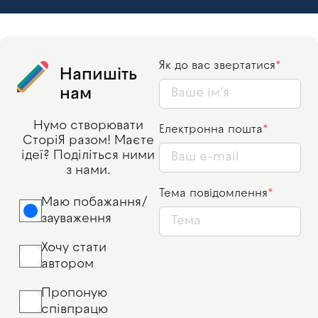
Як до вас звертатися
Напишіть
нам
Нумо створювати
Електронна пошта
СторіЯ разом! Маєте
ідеї? Поділіться ними
з нами.
Тема повідомлення
Маю побажання/
зауваження
Хочу стати
автором
Пропоную
співпрацю