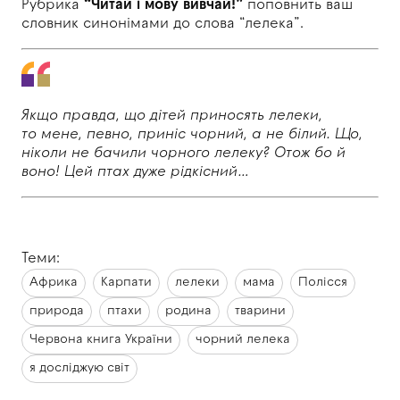
Рубрика
“Читай і мову вивчай!”
поповнить ваш
словник синонімами до
слова “лелека”.
Якщо правда, що дітей приносять лелеки,
то
мене, певно, приніс чорний, а
не
білий. Що,
ніколи не
бачили чорного лелеку? Отож
бо
й
воно! Цей
птах дуже рідкісний…
Теми:
Африка
Карпати
лелеки
мама
Полісся
природа
птахи
родина
тварини
Червона книга України
чорний лелека
я досліджую світ