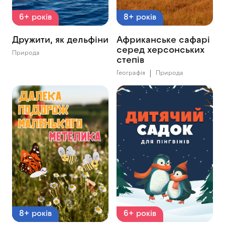
6+ років
8+ років
Дружити, як дельфіни
Африканське сафарі
серед херсонських
Природа
степів
Географія
Природа
8+ років
6+ років