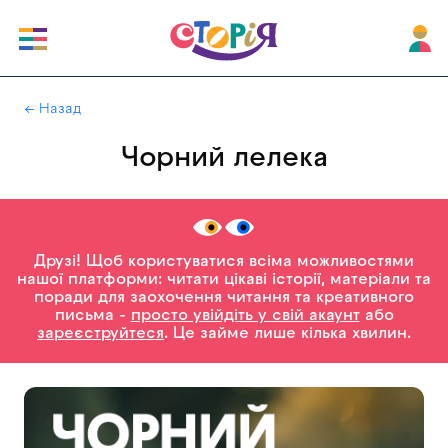
|
← Назад
Чорний лелека
Друзі! Щоб користуватися всіма можливостями
нашої платформи: читати цікаві історії, матеріали та
поради для заохочення читання та креативного
письма -
просто увійдіть у свій акаунт
або
зареєструйтеся
. Це займе лише кілька хвилин.