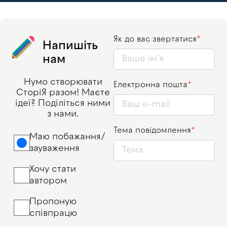
Як до вас звертатися
Напишіть
нам
Нумо створювати
Електронна пошта
СторіЯ разом! Маєте
ідеї? Поділіться ними
з нами.
Тема повідомлення
Маю побажання/
зауваження
Хочу стати
автором
Пропоную
співпрацю