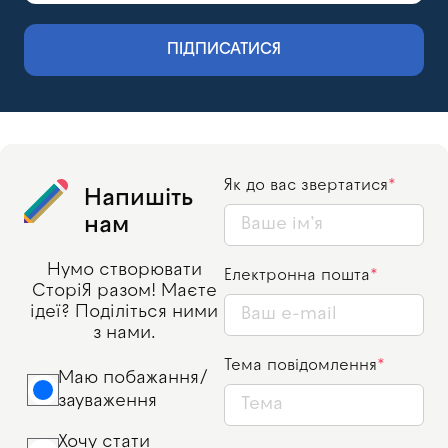
ПІДПИСАТИСЯ
Як до вас звертатися
Напишіть
нам
Нумо створювати
Електронна пошта
СторіЯ разом! Маєте
ідеї? Поділіться ними
з нами.
Тема повідомлення
Маю побажання/
зауваження
Хочу стати