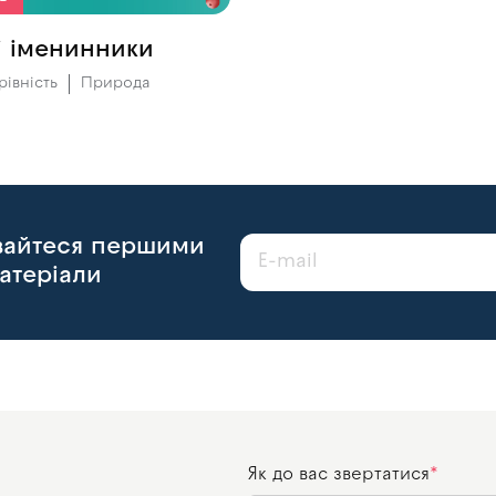
і іменинники
рівність
Природа
авайтеся першими
атеріали
Як до вас звертатися