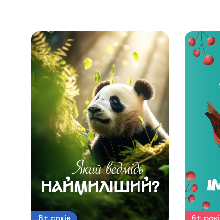
8+ років
6+ рокі