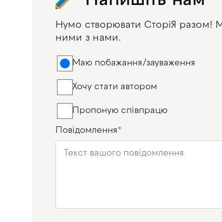
Напишіть нам
Нумо створювати СторіЯ разом! Ма
ними з нами.
Маю побажання/зауваження
Хочу стати автором
Пропоную співпрацю
Повідомлення