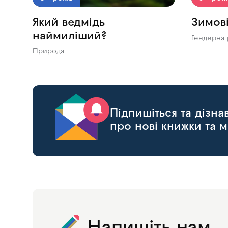
Який ведмідь
Зимов
наймиліший?
Гендерна 
Природа
Підпишіться та дізн
про нові книжки та м