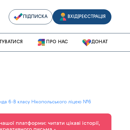
ПІДПИСКА
ВХІД
|
РЕЄСТРАЦІЯ
ТУВАТИСЯ
ПРО НАС
ДОНАТ
да 6-В класу Нікопольського ліцею №6
шої платформи: читати цікаві історії,
 креативного письма -