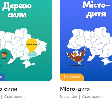
в
11+ років
о сили
Місто-дитя
Сьогодення
Географія
Сьогодення