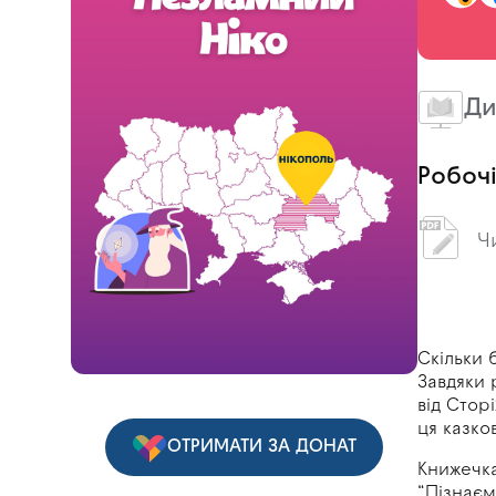
Ди
Робочі
Ч
Скільки 
Завдяки 
від
Стор
ця
казко
ОТРИМАТИ ЗА ДОНАТ
Книжечка
“Пізнаєм