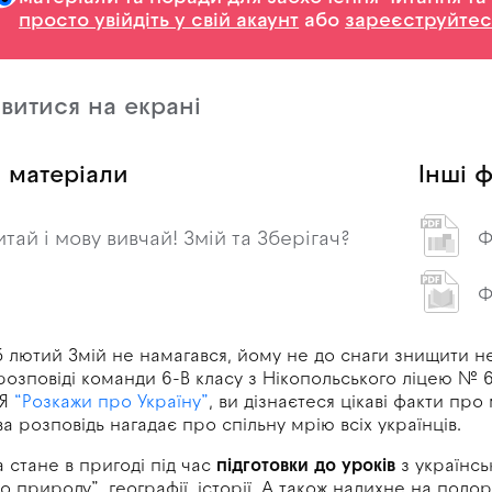
просто увійдіть у свій акаунт
або
зареєструйтес
витися на екрані
 матеріали
Інші ф
итай і мову вивчай! Змій та Зберігач?
Ф
Ф
б лютий Змій не
намагався, йому не
до
снаги знищити н
розповіді команди 6-В класу з
Нікопольського ліцею
№
іЯ
“Розкажи про Україну”
, ви дізнаєтеся цікаві факти про
ва розповідь нагадає про
спільну мрію всіх українців.
 стане в пригоді під час
підготовки до
уроків
з
українсь
о природу”, географії, історії. А також надихне на подо