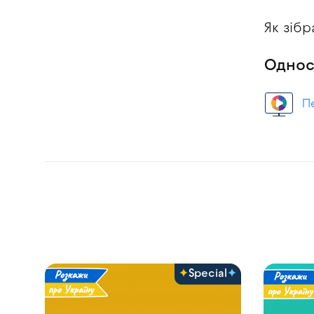
Як зіб
Однос
П
Special