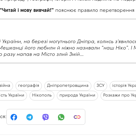
“Читай і мову вивчай!”
пояснює правило перетворення ім
і України, на березі могутнього Дніпра, колись з'явилос
 Мешканці його любили й
ніжно називали “наш Ніко”. І
о разу напав на
Місто злий Змій…
війна
географія
Дніпропетровщина
ЗСУ
історія Укр
сть України
Нікополь
природа України
Розкажи про Ук
ся: