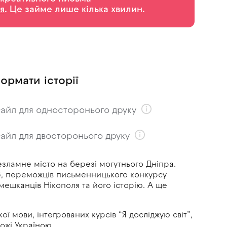
я
. Це займе лише кілька хвилин.
ормати історії
айл для односторонього друку
айл для двосторонього друку
езламне місто на
березі могутнього Дніпра.
6, переможців письменницького конкурсу
мешканців Нікополя та його історію. А
ще
кої мови, інтегрованих курсів “Я досліджую світ”,
рожі Україною.