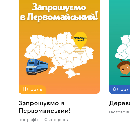
11+ років
8+ рокі
Запрошуємо в
Дерев
Первомайський!
Географія
Географія
Сьогодення