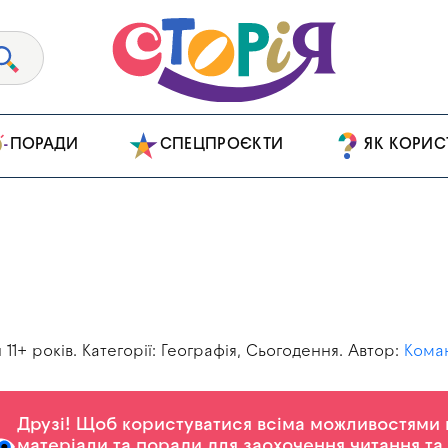
ПОРАДИ
СПЕЦПРОЄКТИ
ЯК КОРИС
 11+ років. Категорії: Географія, Сьогодення. Автор:
Коман
Друзі! Щоб користуватися всіма можливостями на
матеріали та поради для заохочення читання та