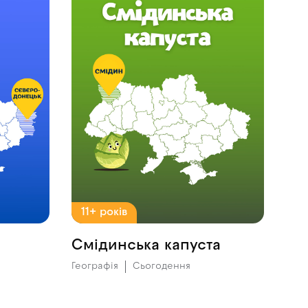
11+ років
Смідинська капуста
Географія
Сьогодення