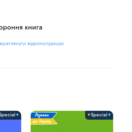
ороння книга
ереглянути відеоінструкцію
Special
Special