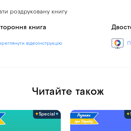
рати роздруковану книгу
тороння книга
Двост
ереглянути відеоінструкцію
П
Читайте також
Special