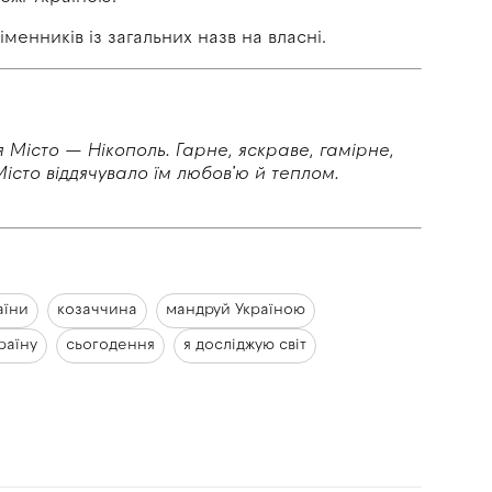
енників із загальних назв на власні.
я Місто — Нікополь. Гарне, яскраве, гамірне,
Місто віддячувало їм любов’ю й
теплом.
аїни
козаччина
мандруй Україною
раїну
сьогодення
я досліджую світ